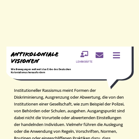
Antikoloniale



Institutioneller
Visionen
LEHRKRÄFTE
Rassismus
Wie Bewegungen weltweit das Erbe des Deutschen
Kolonialismus herausfordern
Institutioneller Rassismus meint Formen der
Diskriminierung, Ausgrenzung oder Abwertung, die von den
Institutionen einer Gesellschaft, wie zum Beispiel der Polizei,
von Behörden oder Schulen, ausgehen. Ausgangspunkt sind
dabei nicht die Vorurteile oder abwertenden Einstellungen
der handelnden Individuen. Vielmehr führen die Auslegung
oder die Anwendung von Regeln, Vorschriften, Normen,
Routinen oder eingeschliffenen Praktiken dazu, dass