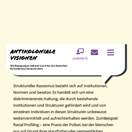
Antikoloniale



Struktureller
Visionen
LEHRKRÄFTE
Rassismus
Wie Bewegungen weltweit das Erbe des Deutschen
Kolonialismus herausfordern
Struktureller Rassismus bezieht sich auf Institutionen,
Normen und Gesetze. Es handelt sich um eine
diskriminierende Haltung, die durch bestehende
Institutionen und Strukturen gefördert wird und von
einzelnen Individuen in diesen Strukturen unbewusst
weitervermittelt und aufrechterhalten werden. ZumBeispiel:
Racial Profiling – eine Praxis der Polizei, bei der Menschen
nur auf Grund ihrer Hautfarbe oder vermeintlichen