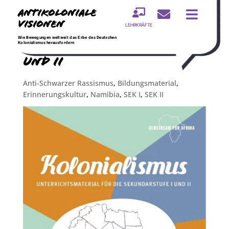
Antikoloniale



Visionen
LEHRKRÄFTE
Modul Kolonialismus SEK I
Wie Bewegungen weltweit das Erbe des Deutschen
Kolonialismus herausfordern
und II
Anti-Schwarzer Rassismus
,
Bildungsmaterial
,
Erinnerungskultur
,
Namibia
,
SEK I
,
SEK II