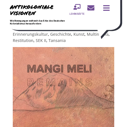
Antikoloniale



Visionen
LEHRKRÄFTE
Mangi Meli Remains
Wie Bewegungen weltweit das Erbe des Deutschen
Englisch
,
Kolonialismus herausfordern
Erinnerungskultur
,
Geschichte
,
Kunst
,
Multimedia
,
Restitution
,
SEK II
,
Tansania