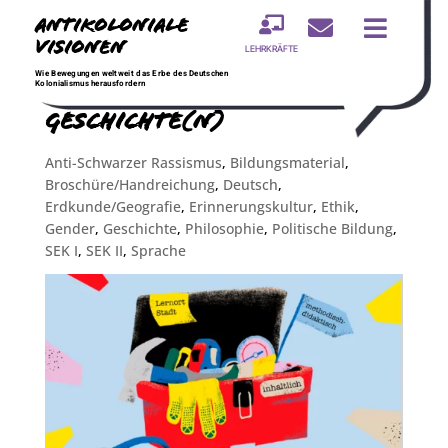
Antikoloniale



Visionen
LEHRKRÄFTE
Straßen erzählen
Wie Bewegungen weltweit das Erbe des Deutschen
Kolonialismus herausfordern
Geschichte(n)
Anti-Schwarzer Rassismus
,
Bildungsmaterial
,
Broschüre/Handreichung
,
Deutsch
,
Erdkunde/Geografie
,
Erinnerungskultur
,
Ethik
,
Gender
,
Geschichte
,
Philosophie
,
Politische Bildung
,
SEK I
,
SEK II
,
Sprache