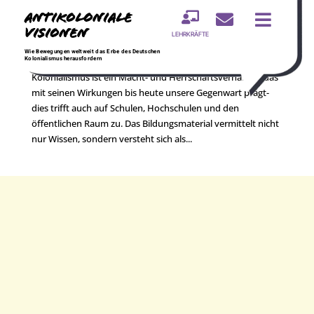
Antikoloniale



Visionen
LEHRKRÄFTE
Straßen erzählen Geschichte(n)
Wie Bewegungen weltweit das Erbe des Deutschen
Kolonialismus herausfordern
Kolonialismus ist ein Macht- und Herrschaftsverhältnis, das
mit seinen Wirkungen bis heute unsere Gegenwart prägt-
dies trifft auch auf Schulen, Hochschulen und den
öffentlichen Raum zu. Das Bildungsmaterial vermittelt nicht
nur Wissen, sondern versteht sich als...